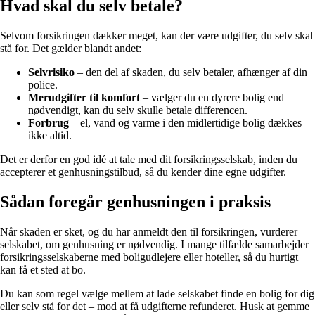
Hvad skal du selv betale?
Selvom forsikringen dækker meget, kan der være udgifter, du selv skal
stå for. Det gælder blandt andet:
Selvrisiko
– den del af skaden, du selv betaler, afhænger af din
police.
Merudgifter til komfort
– vælger du en dyrere bolig end
nødvendigt, kan du selv skulle betale differencen.
Forbrug
– el, vand og varme i den midlertidige bolig dækkes
ikke altid.
Det er derfor en god idé at tale med dit forsikringsselskab, inden du
accepterer et genhusningstilbud, så du kender dine egne udgifter.
Sådan foregår genhusningen i praksis
Når skaden er sket, og du har anmeldt den til forsikringen, vurderer
selskabet, om genhusning er nødvendig. I mange tilfælde samarbejder
forsikringsselskaberne med boligudlejere eller hoteller, så du hurtigt
kan få et sted at bo.
Du kan som regel vælge mellem at lade selskabet finde en bolig for dig
eller selv stå for det – mod at få udgifterne refunderet. Husk at gemme