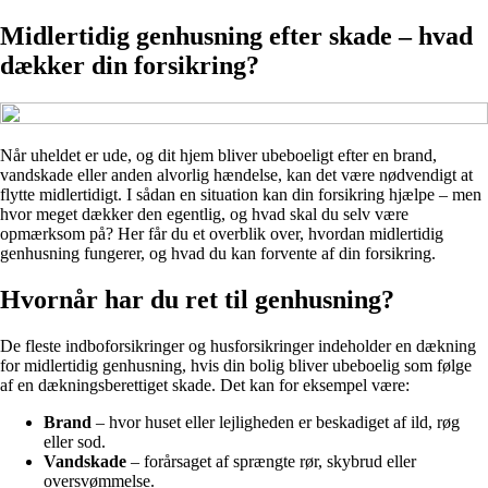
Midlertidig genhusning efter skade – hvad
dækker din forsikring?
Når uheldet er ude, og dit hjem bliver ubeboeligt efter en brand,
vandskade eller anden alvorlig hændelse, kan det være nødvendigt at
flytte midlertidigt. I sådan en situation kan din forsikring hjælpe – men
hvor meget dækker den egentlig, og hvad skal du selv være
opmærksom på? Her får du et overblik over, hvordan midlertidig
genhusning fungerer, og hvad du kan forvente af din forsikring.
Hvornår har du ret til genhusning?
De fleste indboforsikringer og husforsikringer indeholder en dækning
for midlertidig genhusning, hvis din bolig bliver ubeboelig som følge
af en dækningsberettiget skade. Det kan for eksempel være:
Brand
– hvor huset eller lejligheden er beskadiget af ild, røg
eller sod.
Vandskade
– forårsaget af sprængte rør, skybrud eller
oversvømmelse.