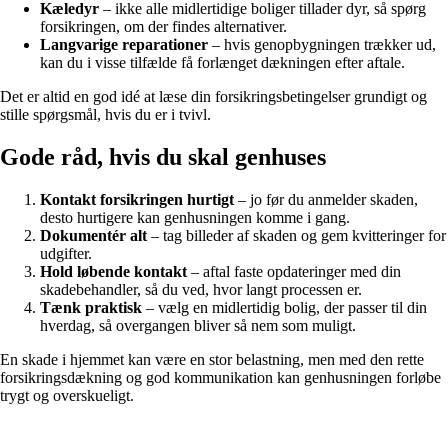
Kæledyr
– ikke alle midlertidige boliger tillader dyr, så spørg
forsikringen, om der findes alternativer.
Langvarige reparationer
– hvis genopbygningen trækker ud,
kan du i visse tilfælde få forlænget dækningen efter aftale.
Det er altid en god idé at læse din forsikringsbetingelser grundigt og
stille spørgsmål, hvis du er i tvivl.
Gode råd, hvis du skal genhuses
Kontakt forsikringen hurtigt
– jo før du anmelder skaden,
desto hurtigere kan genhusningen komme i gang.
Dokumentér alt
– tag billeder af skaden og gem kvitteringer for
udgifter.
Hold løbende kontakt
– aftal faste opdateringer med din
skadebehandler, så du ved, hvor langt processen er.
Tænk praktisk
– vælg en midlertidig bolig, der passer til din
hverdag, så overgangen bliver så nem som muligt.
En skade i hjemmet kan være en stor belastning, men med den rette
forsikringsdækning og god kommunikation kan genhusningen forløbe
trygt og overskueligt.