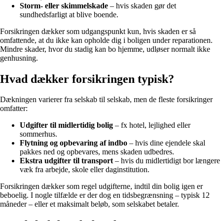
Storm- eller skimmelskade
– hvis skaden gør det
sundhedsfarligt at blive boende.
Forsikringen dækker som udgangspunkt kun, hvis skaden er så
omfattende, at du ikke kan opholde dig i boligen under reparationen.
Mindre skader, hvor du stadig kan bo hjemme, udløser normalt ikke
genhusning.
Hvad dækker forsikringen typisk?
Dækningen varierer fra selskab til selskab, men de fleste forsikringer
omfatter:
Udgifter til midlertidig bolig
– fx hotel, lejlighed eller
sommerhus.
Flytning og opbevaring af indbo
– hvis dine ejendele skal
pakkes ned og opbevares, mens skaden udbedres.
Ekstra udgifter til transport
– hvis du midlertidigt bor længere
væk fra arbejde, skole eller daginstitution.
Forsikringen dækker som regel udgifterne, indtil din bolig igen er
beboelig. I nogle tilfælde er der dog en tidsbegrænsning – typisk 12
måneder – eller et maksimalt beløb, som selskabet betaler.