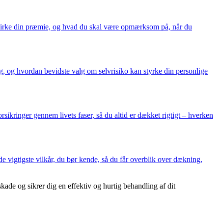
påvirke din præmie, og hvad du skal være opmærksom på, når du
g, og hvordan bevidste valg om selvrisiko kan styrke din personlige
rsikringer gennem livets faser, så du altid er dækket rigtigt – hverken
e vigtigste vilkår, du bør kende, så du får overblik over dækning,
skade og sikrer dig en effektiv og hurtig behandling af dit