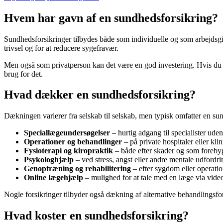
Hvem har gavn af en sundhedsforsikring?
Sundhedsforsikringer tilbydes både som individuelle og som arbejdsgi
trivsel og for at reducere sygefravær.
Men også som privatperson kan det være en god investering. Hvis du er 
brug for det.
Hvad dækker en sundhedsforsikring?
Dækningen varierer fra selskab til selskab, men typisk omfatter en su
Speciallægeundersøgelser
– hurtig adgang til specialister ude
Operationer og behandlinger
– på private hospitaler eller klin
Fysioterapi og kiropraktik
– både efter skader og som foreby
Psykologhjælp
– ved stress, angst eller andre mentale udfordri
Genoptræning og rehabilitering
– efter sygdom eller operatio
Online lægehjælp
– mulighed for at tale med en læge via video 
Nogle forsikringer tilbyder også dækning af alternative behandlingsfor
Hvad koster en sundhedsforsikring?