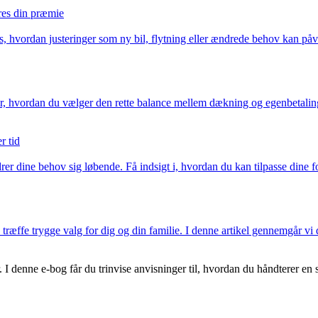
eres din præmie
æs, hvordan justeringer som ny bil, flytning eller ændrede behov kan 
 Lær, hvordan du vælger den rette balance mellem dækning og egenbetalin
r tid
er dine behov sig løbende. Få indsigt i, hvordan du kan tilpasse dine fo
ræffe trygge valg for dig og din familie. I denne artikel gennemgår vi d
. I denne e-bog får du trinvise anvisninger til, hvordan du håndterer en 