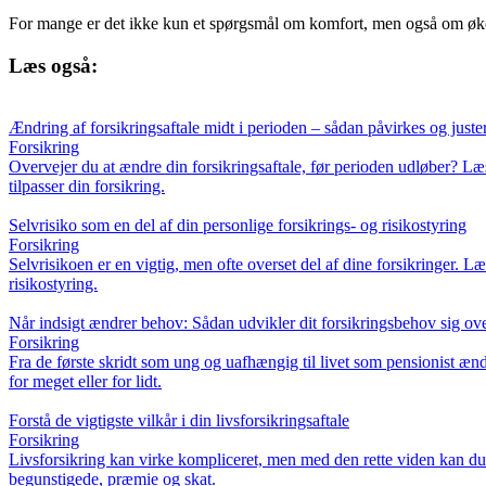
For mange er det ikke kun et spørgsmål om komfort, men også om økono
Læs også:
Ændring af forsikringsaftale midt i perioden – sådan påvirkes og just
Forsikring
Overvejer du at ændre din forsikringsaftale, før perioden udløber? L
tilpasser din forsikring.
Selvrisiko som en del af din personlige forsikrings- og risikostyring
Forsikring
Selvrisikoen er en vigtig, men ofte overset del af dine forsikringer.
risikostyring.
Når indsigt ændrer behov: Sådan udvikler dit forsikringsbehov sig ove
Forsikring
Fra de første skridt som ung og uafhængig til livet som pensionist ændr
for meget eller for lidt.
Forstå de vigtigste vilkår i din livsforsikringsaftale
Forsikring
Livsforsikring kan virke kompliceret, men med den rette viden kan du t
begunstigede, præmie og skat.