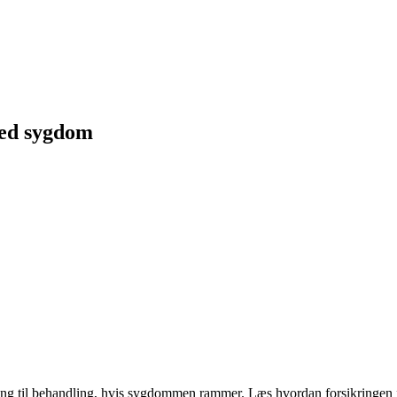
ved sygdom
ng til behandling, hvis sygdommen rammer. Læs hvordan forsikringen f