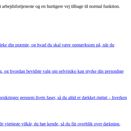
ejdsfortjeneste og en hurtigere vej tilbage til normal funktion.
påvirke din præmie, og hvad du skal være opmærksom på, når du
g, og hvordan bevidste valg om selvrisiko kan styrke din personlige
rsikringer gennem livets faser, så du altid er dækket rigtigt – hverken
e vigtigste vilkår, du bør kende, så du får overblik over dækning,