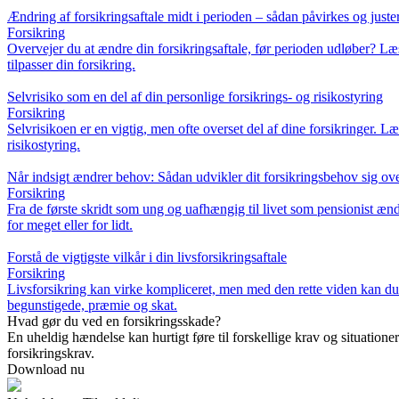
Ændring af forsikringsaftale midt i perioden – sådan påvirkes og just
Forsikring
Overvejer du at ændre din forsikringsaftale, før perioden udløber? L
tilpasser din forsikring.
Selvrisiko som en del af din personlige forsikrings- og risikostyring
Forsikring
Selvrisikoen er en vigtig, men ofte overset del af dine forsikringer.
risikostyring.
Når indsigt ændrer behov: Sådan udvikler dit forsikringsbehov sig ove
Forsikring
Fra de første skridt som ung og uafhængig til livet som pensionist ændr
for meget eller for lidt.
Forstå de vigtigste vilkår i din livsforsikringsaftale
Forsikring
Livsforsikring kan virke kompliceret, men med den rette viden kan du t
begunstigede, præmie og skat.
Hvad gør du ved en forsikringsskade?
En uheldig hændelse kan hurtigt føre til forskellige krav og situationer
forsikringskrav.
Download nu