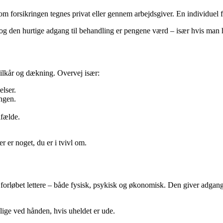
 om forsikringen tegnes privat eller gennem arbejdsgiver. En individue
 og den hurtige adgang til behandling er pengene værd – især hvis man
vilkår og dækning. Overvej især:
lser.
ngen.
lfælde.
r er noget, du er i tvivl om.
rløbet lettere – både fysisk, psykisk og økonomisk. Den giver adgang t
lige ved hånden, hvis uheldet er ude.