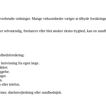
verbetalte ordninger. Mange virksomheder vælger at tilbyde forsikringe
selvstændig, freelancer eller blot ønsker ekstra tryghed, kan en sundhe
ndhedsforsikring:
n henvisning fra egen læge.
ikker.
ggelse.
nger.
n.
eller telefon.
mer, diætistvejledning eller sundhedstjek.