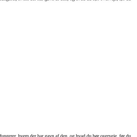
ungerer, hvem der har gavn af den, og hvad du bør overveje, før du