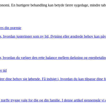
mi. En hurtigere behandling kan betyde færre sygedage, mindre tabt arb
eres din præmie
æs, hvordan justeringer som ny bil, flytning eller ændrede behov kan 
 Lær, hvordan du vælger den rette balance mellem dækning og egenbetalin
r tid
er dine behov sig løbende. Få indsigt i, hvordan du kan tilpasse dine fo
ræffe trygge valg for dig og din familie. I denne artikel gennemgår vi d