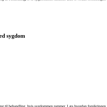
ved sygdom
ng til behandling, hvis sygdommen rammer. Læs hvordan forsikringen f