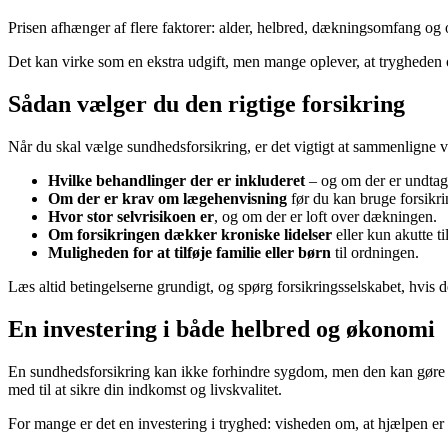
Prisen afhænger af flere faktorer: alder, helbred, dækningsomfang og
Det kan virke som en ekstra udgift, men mange oplever, at trygheden
Sådan vælger du den rigtige forsikring
Når du skal vælge sundhedsforsikring, er det vigtigt at sammenligne 
Hvilke behandlinger der er inkluderet
– og om der er undtage
Om der er krav om lægehenvisning
før du kan bruge forsikri
Hvor stor selvrisikoen er
, og om der er loft over dækningen.
Om forsikringen dækker kroniske lidelser
eller kun akutte ti
Muligheden for at tilføje familie eller børn
til ordningen.
Læs altid betingelserne grundigt, og spørg forsikringsselskabet, hvis de
En investering i både helbred og økonomi
En sundhedsforsikring kan ikke forhindre sygdom, men den kan gøre fo
med til at sikre din indkomst og livskvalitet.
For mange er det en investering i tryghed: visheden om, at hjælpen er 