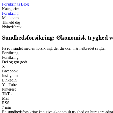
F
orsikrings
B
log
Kategorier
Forsikring
Min konto
Tilmeld dig
Nyhedsbrev
Sundhedsforsikring: Økonomisk tryghed 
Få ro i sindet med en forsikring, der dækker, når helbredet svigter
Forsikring
Forsikring
Del og gør godt
X
Facebook
Instagram
LinkedIn
YouTube
Pinterest
TikTok
Mail
RSS
7 min
En sundhedsforsikring kan give økonomisk tryghed og hurtigere adga