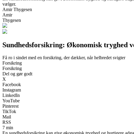
vælger.
Amir Thygesen
Amir
Thygesen
Sundhedsforsikring: Økonomisk tryghed 
Få ro i sindet med en forsikring, der dækker, når helbredet svigter
Forsikring
Forsikring
Del og gør godt
X
Facebook
Instagram
LinkedIn
YouTube
Pinterest
TikTok
Mail
RSS
7 min
En sundhedsforsikring kan give økonomisk tryghed og hurtigere adga