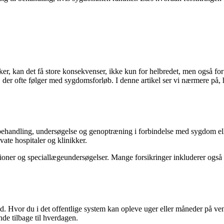
sker, kan det få store konsekvenser, ikke kun for helbredet, men også fo
der ofte følger med sygdomsforløb. I denne artikel ser vi nærmere på, 
l behandling, undersøgelse og genoptræning i forbindelse med sygdom ell
ate hospitaler og klinikker.
tioner og speciallægeundersøgelser. Mange forsikringer inkluderer også 
d. Hvor du i det offentlige system kan opleve uger eller måneder på vente
de tilbage til hverdagen.